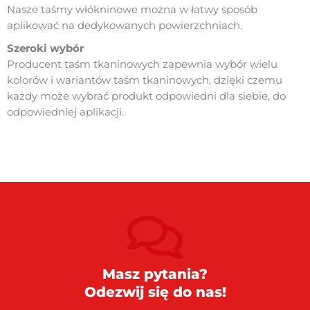
Nasze taśmy włókninowe można w łatwy sposób
aplikować na dedykowanych powierzchniach.
Szeroki wybór
Producent taśm tkaninowych zapewnia wybór wielu
kolorów i wariantów taśm tkaninowych, dzięki czemu
każdy może wybrać produkt odpowiedni dla siebie, do
odpowiedniej aplikacji.
Masz pytania?
Odezwij się do nas!