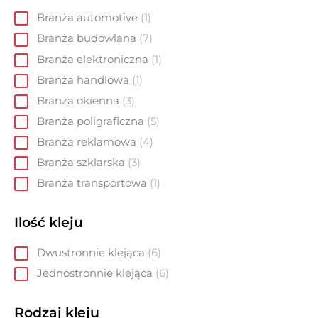
Branża automotive
1
Branża budowlana
7
Branża elektroniczna
1
Branża handlowa
1
Branża okienna
3
Branża poligraficzna
5
Branża reklamowa
4
Branża szklarska
3
Branża transportowa
1
Ilość kleju
Dwustronnie klejąca
6
Jednostronnie klejąca
6
Rodzaj kleju