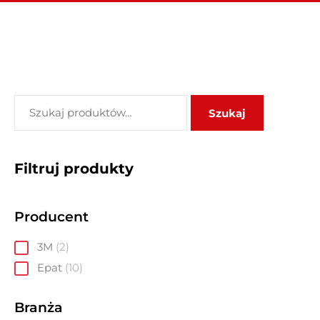
Szukaj
Filtruj produkty
Producent
3M
2
Epat
10
Branża