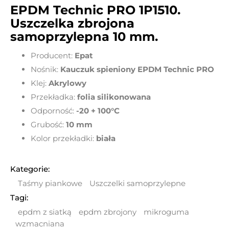
EPDM Technic PRO 1P1510.
Uszczelka zbrojona
samoprzylepna 10 mm.
Producent:
Epat
Nośnik:
Kauczuk spieniony EPDM Technic PRO
Klej:
Akrylowy
Przekładka:
folia silikonowana
Odporność:
-20 + 100°C
Grubość:
10
mm
Kolor przekładki:
biała
Kategorie:
Taśmy piankowe
Uszczelki samoprzylepne
Tagi:
epdm z siatką
epdm zbrojony
mikroguma
wzmacniana