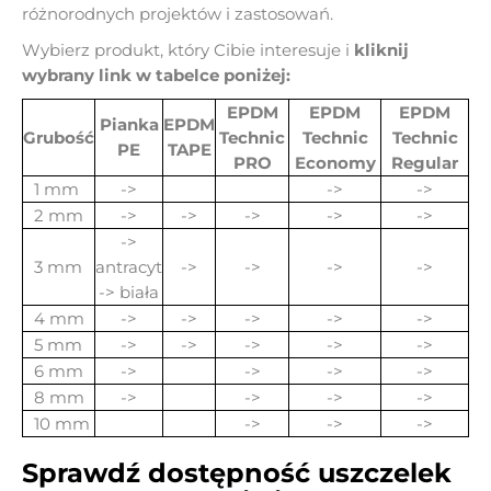
różnorodnych projektów i zastosowań.
Wybierz produkt, który Cibie interesuje i
kliknij
wybrany link w tabelce poniżej:
EPDM
EPDM
EPDM
Pianka
EPDM
Grubość
Technic
Technic
Technic
PE
TAPE
PRO
Economy
Regular
1 mm
->
->
->
2 mm
->
->
->
->
->
->
3 mm
antracyt
->
->
->
->
-> biała
4 mm
->
->
->
->
->
5 mm
->
->
->
->
->
6 mm
->
->
->
->
8 mm
->
->
->
->
10 mm
->
->
->
Sprawdź dostępność uszczelek