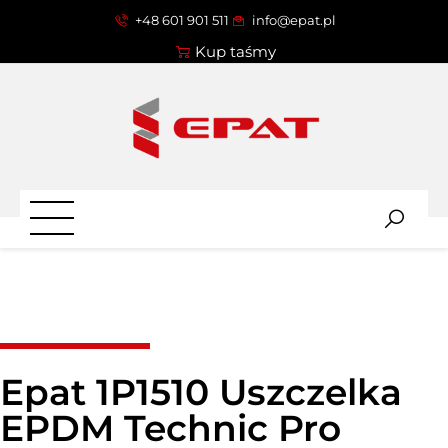
+48 601 901 511
info@epat.pl
Kup taśmy
Epat 1P1510 Uszczelka
EPDM Technic Pro