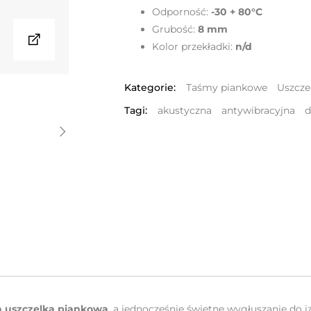
Odporność:
-30 + 80°C
Grubość:
8 mm
Kolor przekładki:
n/d
Kategorie:
Taśmy piankowe
Uszcze
Tagi:
akustyczna
antywibracyjna
d
 uszczelka piankowa
, a jednocześnie świetne wygłuszanie do iz