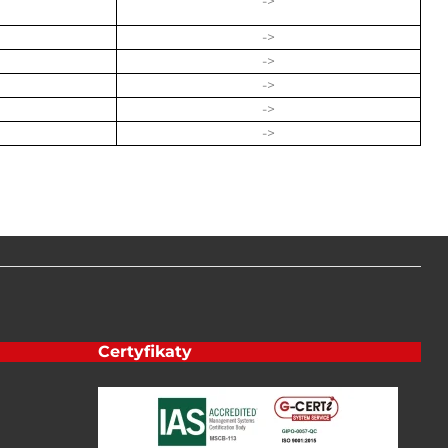
->
->
->
->
->
->
Certyfikaty