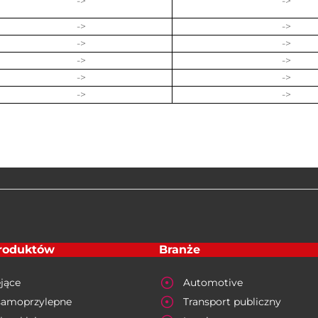
->
->
->
->
->
->
->
->
->
->
->
->
produktów
Branże
jące
Automotive
samoprzylepne
Transport publiczny