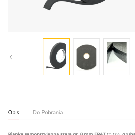
Opis
Do Pobrania
Pianka samoprzylepna szara gr. 8 mm
EPAT
to tzw.
gruba