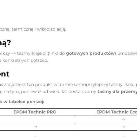
zną, termiczną i wibroizolację.
ną?
l
czy –>
tasmyikleje.pl
(linki do
gotowych produktów
) umożliw
a konkretnych potrzeb.
ent
s znajdziesz ten produkt w formie samoprzylepnej taśmy. Jako 
 na tym, ponieważ od wielu lat dostarczamy
taśmy dla przemy
nk w tabelce poniżej:
EPDM Technic PRO
EPDM Technic Ec
->
->
->