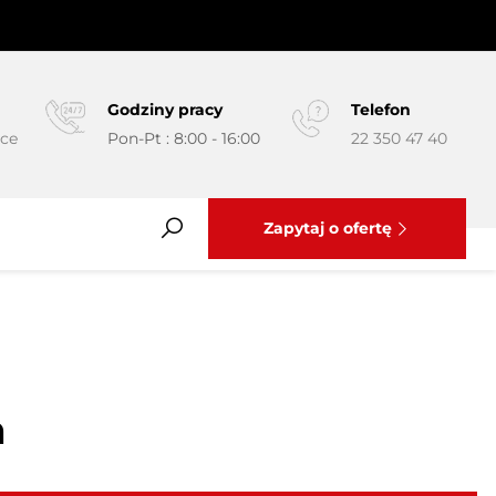
Godziny pracy
Telefon
yce
Pon-Pt : 8:00 - 16:00
22 350 47 40
Zapytaj o ofertę
m