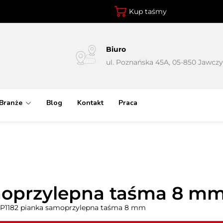
Kup taśmy
Biuro
ul. Poznańska 45A, 05-850 Jawcz
Branże
Blog
Kontakt
Praca
amoprzylepna taśma 8 m
1P1182 pianka samoprzylepna taśma 8 mm