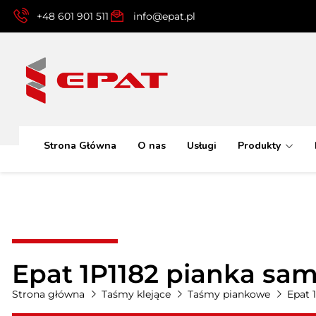
+48 601 901 511
info@epat.pl
Strona Główna
O nas
Usługi
Produkty
Epat 1P1182 pianka s
Strona główna
Taśmy klejące
Taśmy piankowe
Epat 