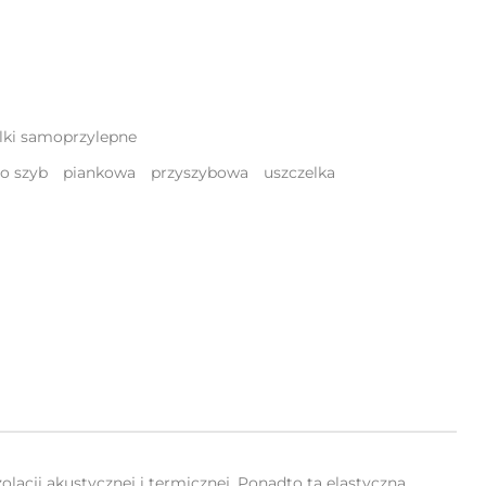
lki samoprzylepne
o szyb
piankowa
przyszybowa
uszczelka
olacji akustycznej i termicznej. Ponadto ta elastyczna