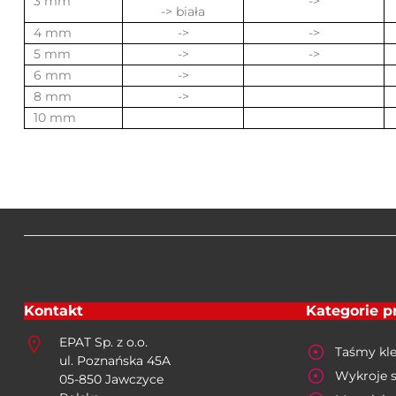
3 mm
->
-> biała
4 mm
->
->
5 mm
->
->
6 mm
->
8 mm
->
10 mm
Kontakt
Kategorie 
EPAT Sp. z o.o.
Taśmy kle
ul. Poznańska 45A
Wykroje 
05-850 Jawczyce