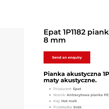
Epat 1P1182 pian
8 mm
Send an enquiry
Pianka akustyczna 1P
maty akustyczne.
Producent:
Epat
Nośnik:
Antracytowa pianka PE
Klej:
Hot melt
Przekładka:
brak