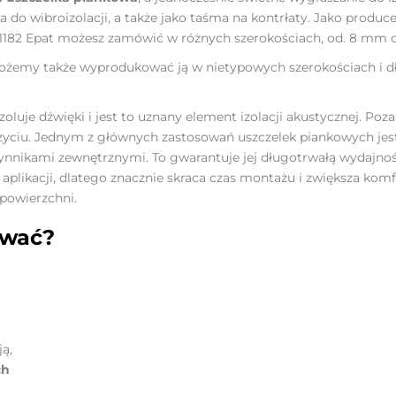
o wibroizolacji, a także jako taśma na kontrłaty. Jako produ
P1182 Epat możesz zamówić w różnych szerokościach, od. 8 mm
możemy także wyprodukować ją w nietypowych szerokościach i d
zoluje dźwięki i jest to uznany element izolacji akustycznej. Po
i użyciu. Jednym z głównych zastosowań uszczelek piankowych jes
zynnikami zewnętrznymi. To gwarantuje jej długotrwałą wydajn
 aplikacji, dlatego znacznie skraca czas montażu i zwiększa komf
powierzchni.
ować?
ją,
ch