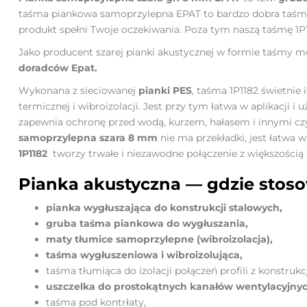
taśma piankowa samoprzylepna EPAT to bardzo dobra taśma d
produkt spełni Twoje oczekiwania. Poza tym naszą taśmę 1
Jako producent szarej pianki akustycznej w formie taśmy 
doradców Epat.
Wykonana z
sieciowanej
pianki PES
,
taśma 1P1182
świetnie i
termicznej i wibroizolacji. Jest przy tym łatwa w aplikacji 
zapewnia ochronę przed wodą, kurzem, hałasem i innymi c
samoprzylepna szara 8 mm
nie ma przekładki,
jest łatwa w
1P1182
tworzy trwałe i niezawodne połączenie z większością 
Pianka akustyczna — gdzie stos
pianka wygłuszająca do konstrukcji stalowych,
gruba
taśma piankowa do wygłuszania,
maty tłumice samoprzylepne (wibroizolacja),
taśma wygłuszeniowa i wibroizolująca,
taśma tłumiąca do izolacji połączeń profili z konstrukc
uszczelka
do prostokątnych kanałów wentylacyjny
taśma pod kontrłaty,