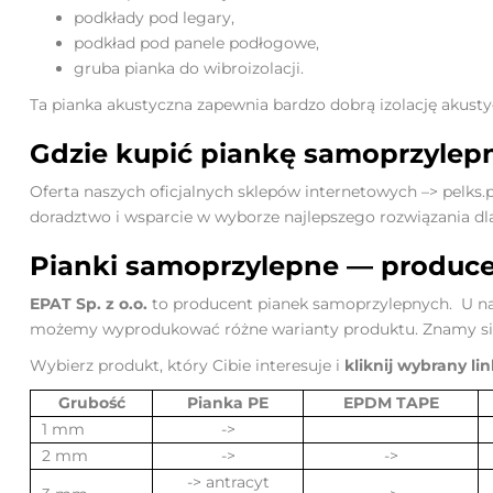
podkłady pod legary,
podkład pod panele podłogowe,
gruba pianka do wibroizolacji.
Ta pianka akustyczna zapewnia bardzo dobrą izolację akustyc
Gdzie kupić piankę samoprzylep
Oferta naszych oficjalnych sklepów internetowych –>
pelks.p
doradztwo i wsparcie w wyborze najlepszego rozwiązania dl
Pianki samoprzylepne — produc
EPAT Sp. z o.o.
to producent pianek samoprzylepnych. U na
możemy wyprodukować różne warianty produktu. Znamy się
Wybierz produkt, który Cibie interesuje i
kliknij wybrany li
Grubość
Pianka PE
EPDM TAPE
1 mm
->
2 mm
->
->
-> antracyt