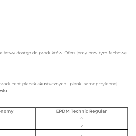
ia łatwy dostęp do produktów. Oferujemy przy tym fachowe
producent pianek akustycznych i pianki samoprzylepnej
słu
.
onomy
EPDM Technic Regular
->
->