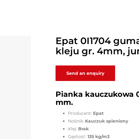
Epat 0I1704 gu
kleju gr. 4mm, j
Send an enquiry
Pianka kauczukowa 
mm.
Producent:
Epat
Nośnik:
Kauczuk spieniony
Klej:
Brak
Gęstość:
135 kg/m3