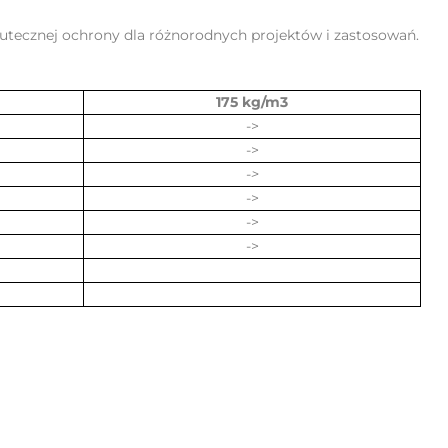
skutecznej ochrony dla różnorodnych projektów i zastosowań.
175 kg/m3
->
->
->
->
->
->