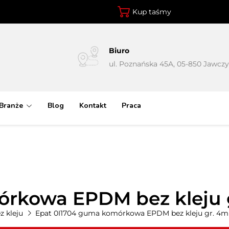
Kup taśmy
Biuro
ul. Poznańska 45A, 05-850 Jawcz
Branże
Blog
Kontakt
Praca
órkowa EPDM bez kleju 
 kleju
Epat 0I1704 guma komórkowa EPDM bez kleju gr. 4