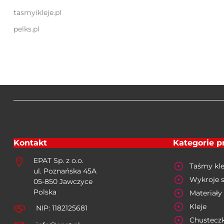
tasmyikleje.pl
pelks.pl
Kontakt
Kategorie 
EPAT Sp. z o.o.
Taśmy kle
ul. Poznańska 45A
Wykroje 
05-850 Jawczyce
Polska
Materiały 
Kleje
NIP: 1182125681
Chusteczk