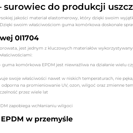
urowiec do produkcji uszcz
kiej jakości materiał elastomerowy, który dzięki swoim wyją
zięki swoim właściwościom guma komórkowa doskonale sprawdza
wej 0I1704
wata, jest jednym z kluczowych materiałów wykorzystywanych
właściwościami:
 – guma komórkowa EPDM jest niewrażliwa na działanie wielu c
e swoje właściwości nawet w niskich temperaturach, nie pęka, a
st odporna na promieniowanie UV, ozon, wilgoć oraz zmienne te
zelność przez wiele lat
DM zapobiega wchłanianiu wilgoci
 EPDM w przemyśle