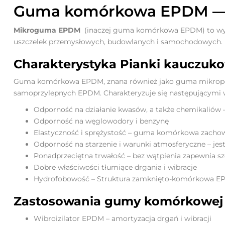
Guma komórkowa EPDM — s
Mikroguma EPDM
(inaczej guma komórkowa EPDM) to wyso
uszczelek przemysłowych, budowlanych i samochodowych. D
Charakterystyka Pianki kauczuko
Guma komórkowa EPDM, znana również jako guma mikroporo
samoprzylepnych EPDM. Charakteryzuje się następującymi 
Odporność na działanie kwasów, a także chemikaliów
Odporność na węglowodory i benzynę
Elastyczność i sprężystość – guma komórkowa zachowuj
Odporność na starzenie i warunki atmosferyczne – je
Ponadprzeciętna trwałość – bez wątpienia zapewnia szc
Dobre właściwości tłumiące drgania i wibracje
Hydrofobowość – Struktura zamknięto-komórkowa EP
Zastosowania gumy komórkowej
Wibroizilator EPDM – amortyzacja drgań i wibracji