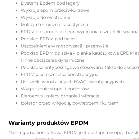
Dystans Epdem pod legary.
Wykroje epdm przeciwkurzowe
Wykroje do elektroniki
Izolacja termiczna i akustyczna
EPDM do samodzielnego wycinania uszczelek- wycinanie
Podkład EPDM pod balast
Uszczelnienia w motoryzacji i przemyśle
Podkład EPDM do szkła – pianka kauczukowa EPDM absor
i inne obciążenia dynamiczne.
Podkładka antypoślizgowa stosowana także do akceso
EPDM jako uszczelka konstrukcyjna
Uszczelki w instalacjach HVAC i wentylacyjnych
Wygłuszenie stopni i podestów.
Element tłumiący drgania i wibracje.
Izolator przed wilgocią, powietrzem i kurzem
Warianty produktów EPDM
Nasza guma komórkowa EPDM jest dostępna w opcji bezkle