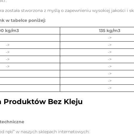
AT.
ra została stworzona z myślą o zapewnieniu wysokiej jakości i 
ink w tabelce poniżej:
00 kg/m3
135 kg/m3
->
->
->
->
->
->
->
->
->
->
->
->
 Produktów Bez Kleju
 techniczne
d ręki” w naszych sklepach internetowych: