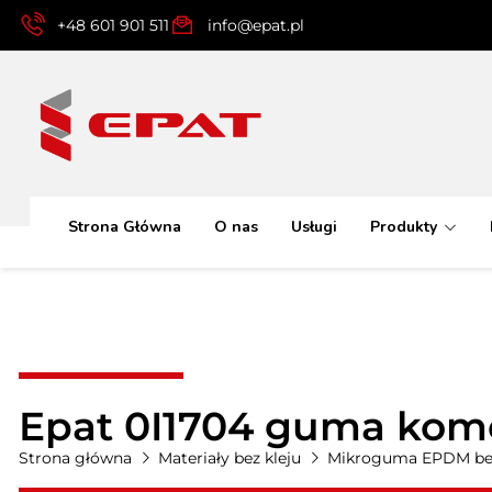
+48 601 901 511
info@epat.pl
Strona Główna
O nas
Usługi
Produkty
Epat 0I1704 guma kom
Strona główna
Materiały bez kleju
Mikroguma EPDM bez