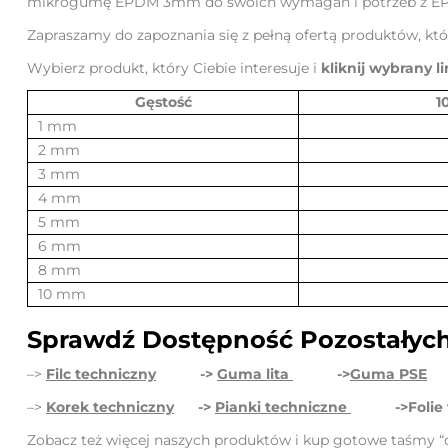
mikrogumę EPDM 3mm do swoich wymagań i potrzeb z EP
Zapraszamy do zapoznania się z pełną ofertą produktów, któ
Wybierz produkt, który Ciebie interesuje i
kliknij wybrany l
Gęstość
1
1 mm
2 mm
3 mm
4 mm
5 mm
6 mm
8 mm
10 mm
Sprawdź Dostępność Pozostałych
–>
Filc techniczny
->
Guma lita
->
Guma PSE
–>
Korek techniczny
->
Pianki techniczne
->Folie
Zobacz też więcej naszych produktów i kup gotowe taśmy “o