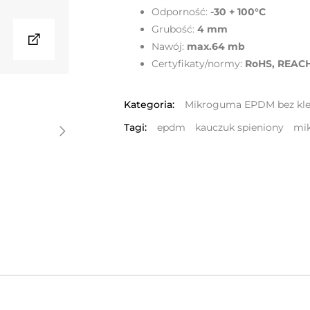
Odporność:
-30 + 100°C
Grubość:
4
mm
Nawój:
max.64 mb
Certyfikaty/normy:
RoHS, REACH
Kategoria:
Mikroguma EPDM bez kle
Tagi:
epdm
kauczuk spieniony
mi