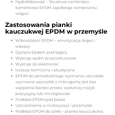
Hydrofobowość – Struktura zamknięto-
komórkowa EPDM zapobiega wchłanianiu
wilgoci
Zastosowania pianki
kauczukwej EPDM w przemyśle
Wibroizilator EPDM – amortyzacja drgań i
wibracji
Dystans Epdem pod legary.
Wykroje epdm przeciwkurzowe
Wykroje do elektroniki
Izolacja termiczna i akustyczna
EPDM do samodzielnego wycinania uszczelek-
wycinanie uszczelek z mikrogumy jest bez
wątpienia bardzo proste, wystarczy nożyk
precyzyjny lub introligatorski
Podkład EPDM pod balast
Uszczelnienia w motoryzacji i przemyśle
Podkład EPDM do szkła – pianka kauczukowa