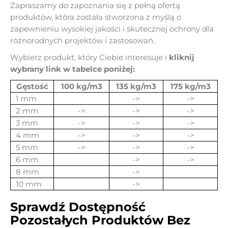
Zapraszamy do zapoznania się z pełną ofertą
produktów, która została stworzona z myślą o
zapewnieniu wysokiej jakości i skutecznej ochrony dla
różnorodnych projektów i zastosowań.
Wybierz produkt, który Ciebie interesuje i
kliknij
wybrany link w tabelce poniżej:
Gęstość
100 kg/m3
135 kg/m3
175 kg/m3
1 mm
->
->
2 mm
->
->
->
3 mm
->
->
->
4 mm
->
->
->
5 mm
->
->
->
6 mm
->
->
8 mm
->
10 mm
->
Sprawdź Dostępność
Pozostałych Produktów Bez