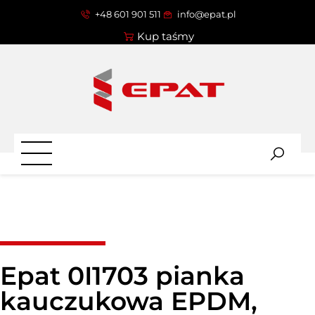
+48 601 901 511
info@epat.pl
Kup taśmy
Epat 0I1703 pianka
kauczukowa EPDM,