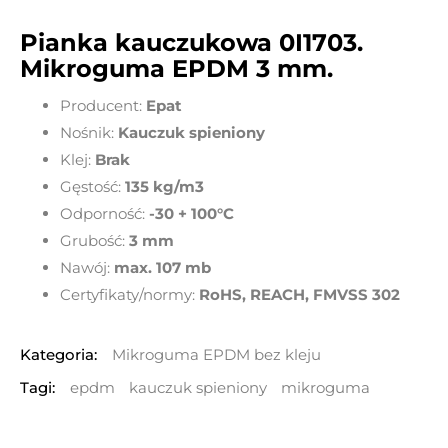
Pianka kauczukowa 0I1703.
Mikroguma EPDM 3 mm.
Producent:
Epat
Nośnik:
Kauczuk spieniony
Klej:
Brak
Gęstość:
135 kg/m3
Odporność:
-30 + 100°C
Grubość:
3
mm
Nawój:
max. 107 mb
Certyfikaty/normy:
RoHS, REACH, FMVSS 302
Kategoria:
Mikroguma EPDM bez kleju
Tagi:
epdm
kauczuk spieniony
mikroguma