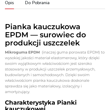
Opis
Do Pobrania
Pianka kauczukowa
EPDM — surowiec do
produkcji uszczelek
Mikroguma EPDM
(inaczej guma porowata EPDM) to
wysokiej jakości materiał elastomerowy, który dzięki
swoim wyjątkowym właściwościom jest szeroko
stosowany w produkcji uszczelek przemysłowych,
budowlanych i samochodowych. Dzięki swoim
właściwościom pianka kauczukowa doskonale
sprawdza się jako materiałowy, izolacyjny i
amortyzujący.
Charakterystyka Pianki
kauczukowej