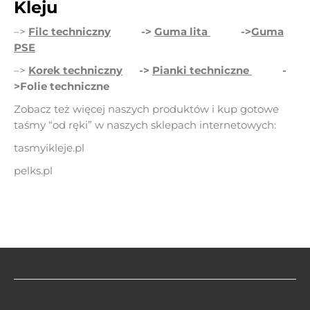
Kleju
–>
Filc techniczny
->
Guma lita
->
Guma
PSE
–>
Korek techniczny
->
Pianki techniczne
-
>Folie techniczne
Zobacz też więcej naszych produktów i kup gotowe
taśmy “od ręki” w naszych sklepach internetowych:
tasmyikleje.pl
pelks.pl