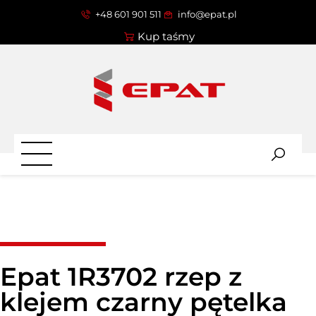
+48 601 901 511
info@epat.pl
Kup taśmy
Epat 1R3702 rzep z
klejem czarny pętelka