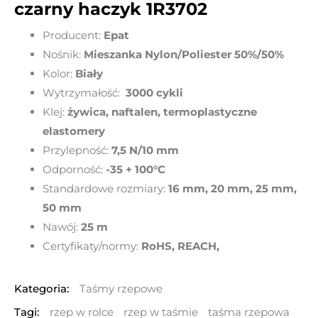
czarny haczyk 1R3702
Producent:
Epat
Nośnik:
Mieszanka Nylon/Poliester
50%/50%
Kolor:
Biały
Wytrzymałość:
3000 cykli
Klej:
żywica, naftalen, termoplastyczne
elastomery
Przylepność:
7,5 N/10 mm
Odporność:
-35 + 100°C
Standardowe rozmiary:
16
mm, 20 mm, 25 mm,
50 mm
Nawój:
25 m
Certyfikaty/normy:
RoHS, REACH,
Kategoria:
Taśmy rzepowe
Tagi:
rzep w rolce
rzep w taśmie
taśma rzepowa