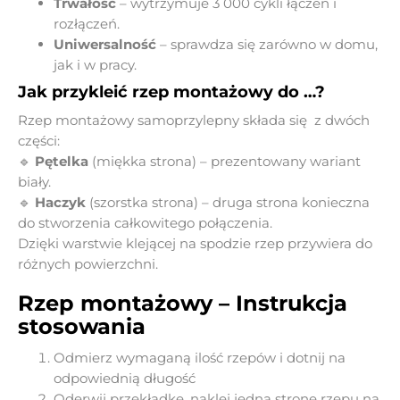
Trwałość
– wytrzymuje 3 000 cykli łączeń i
rozłączeń.
Uniwersalność
– sprawdza się zarówno w domu,
jak i w pracy.
Jak przykleić rzep montażowy do …?
Rzep montażowy samoprzylepny składa się z dwóch
części:
🔹
Pętelka
(miękka strona) – prezentowany wariant
biały.
🔹
Haczyk
(szorstka strona) – druga strona konieczna
do stworzenia całkowitego połączenia.
Dzięki warstwie klejącej na spodzie rzep przywiera do
różnych powierzchni.
Rzep montażowy – Instrukcja
stosowania
Odmierz wymaganą ilość rzepów i dotnij na
odpowiednią długość
Oderwij przekładkę, naklej jedną stronę rzepu na