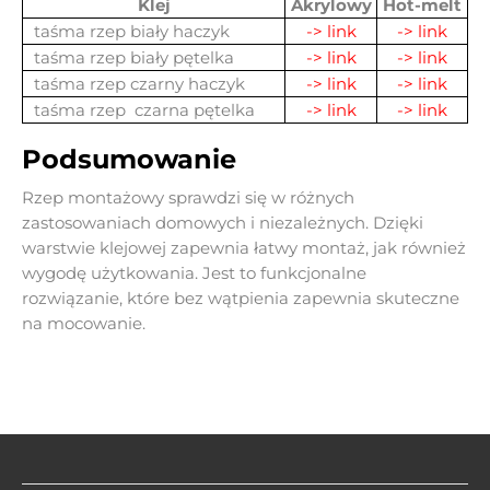
Klej
Akrylowy
Hot-melt
taśma rzep biały haczyk
-> link
-> link
taśma rzep biały pętelka
-> link
-> link
taśma rzep czarny haczyk
-> link
-> link
taśma rzep czarna pętelka
-> link
-> link
Podsumowanie
Rzep montażowy sprawdzi się w różnych
zastosowaniach domowych i niezależnych. Dzięki
warstwie klejowej zapewnia łatwy montaż, jak również
wygodę użytkowania. Jest to funkcjonalne
rozwiązanie, które bez wątpienia zapewnia skuteczne
na mocowanie.