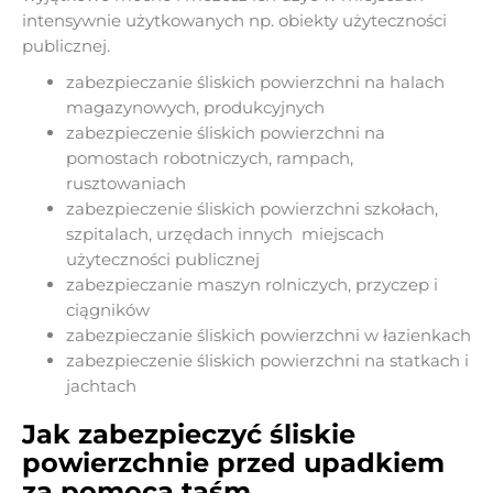
intensywnie użytkowanych np. obiekty użyteczności
publicznej.
zabezpieczanie śliskich powierzchni na halach
magazynowych, produkcyjnych
zabezpieczenie śliskich powierzchni na
pomostach robotniczych, rampach,
rusztowaniach
zabezpieczenie śliskich powierzchni szkołach,
szpitalach, urzędach innych miejscach
użyteczności publicznej
zabezpieczanie maszyn rolniczych, przyczep i
ciągników
zabezpieczanie śliskich powierzchni w łazienkach
zabezpieczenie śliskich powierzchni na statkach i
jachtach
Jak zabezpieczyć śliskie
powierzchnie przed upadkiem
za pomocą taśm