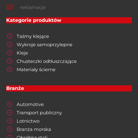
reklamacje
Kategorie produktów
Taśmy klejące
Wykroje samoprzylepne
Kleje
Chusteczki odtłuszczające
Materiały ścierne
Branże
Automotive
Transport publiczny
Lotnictwo
Branża morska
Obróbka stali