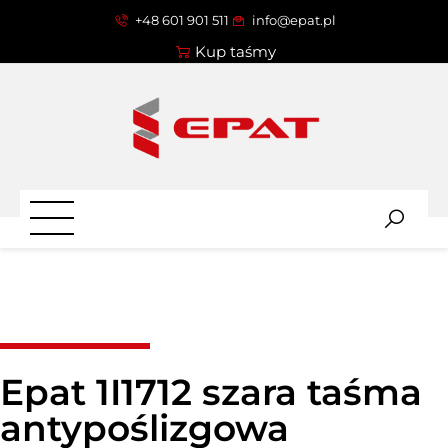
+48 601 901 511
info@epat.pl
Kup taśmy
Epat 1I1712 szara taśma
antypoślizgowa