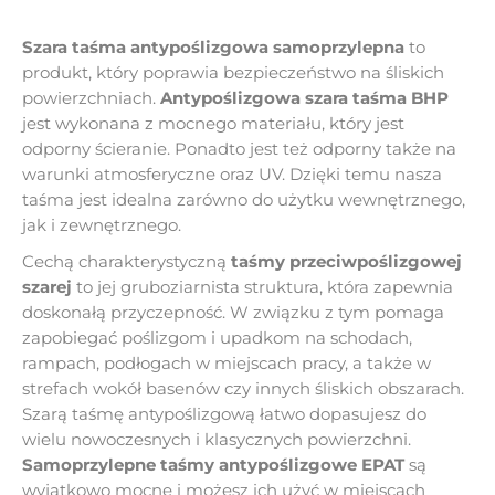
Szara taśma antypoślizgowa samoprzylepna
to
produkt, który poprawia bezpieczeństwo na śliskich
powierzchniach.
Antypoślizgowa szara taśma BHP
jest wykonana z mocnego materiału, który jest
odporny ścieranie. Ponadto jest też odporny także na
warunki atmosferyczne oraz UV. Dzięki temu nasza
taśma jest idealna zarówno do użytku wewnętrznego,
jak i zewnętrznego.
Cechą charakterystyczną
taśmy przeciwpoślizgowej
szarej
to jej gruboziarnista struktura, która zapewnia
doskonałą przyczepność. W związku z tym pomaga
zapobiegać poślizgom i upadkom na schodach,
rampach, podłogach w miejscach pracy, a także w
strefach wokół basenów czy innych śliskich obszarach.
Szarą taśmę antypoślizgową łatwo dopasujesz do
wielu nowoczesnych i klasycznych powierzchni.
Samoprzylepne taśmy antypoślizgowe
EPAT
są
wyjątkowo mocne i możesz ich użyć w miejscach