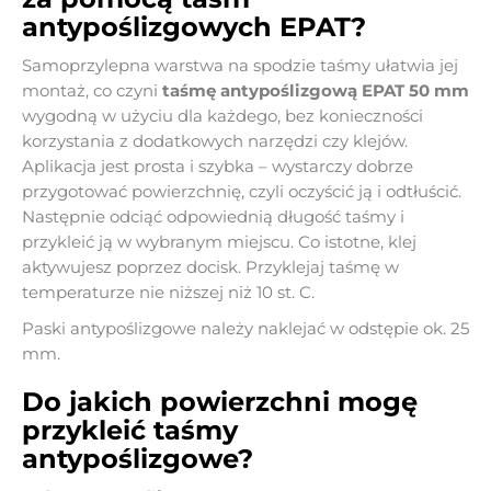
antypoślizgowych EPAT?
Samoprzylepna warstwa na spodzie taśmy ułatwia jej
montaż, co czyni
taśmę antypoślizgową EPAT 50 mm
wygodną w użyciu dla każdego, bez konieczności
korzystania z dodatkowych narzędzi czy klejów.
Aplikacja jest prosta i szybka – wystarczy dobrze
przygotować powierzchnię, czyli oczyścić ją i odtłuścić.
Następnie odciąć odpowiednią długość taśmy i
przykleić ją w wybranym miejscu. Co istotne, klej
aktywujesz poprzez docisk. Przyklejaj taśmę w
temperaturze nie niższej niż 10 st. C.
Paski antypoślizgowe należy naklejać w odstępie ok. 25
mm.
Do jakich powierzchni mogę
przykleić taśmy
antypoślizgowe?