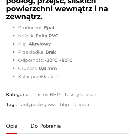
podłóg, przejść, śliskich
powierzchni wewnątrz i na
zewnątrz.
Producent:
Epat
Nośnik:
Folia PVC
Klej:
Akrylowy
Przekładka:
Brak
Odporność:
-20°C +80°C
Grubość:
0,8 mm
Kolor przekładki: –
Kategorie:
Taśmy BHP
Taśmy foliowe
Tagi:
antypoślizgowa
bhp
foliowa
Opis
Do Pobrania