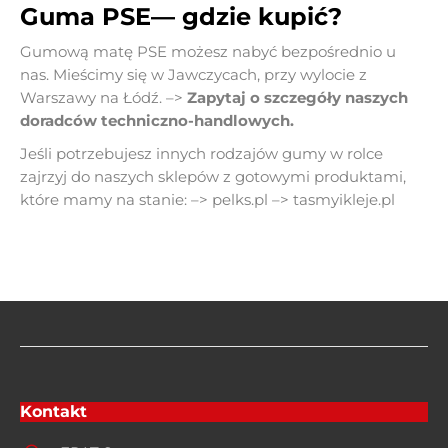
Guma PSE
— gdzie kupić?
Gumową matę PSE możesz nabyć bezpośrednio u
nas. Mieścimy się w Jawczycach, przy wylocie z
Warszawy na Łódź. –>
Zapytaj o szczegóły naszych
doradców techniczno-handlowych.
Jeśli potrzebujesz innych rodzajów gumy w rolce
zajrzyj do naszych sklepów z gotowymi produktami,
które mamy na stanie: –>
pelks.pl
–>
tasmyikleje.pl
Kontakt