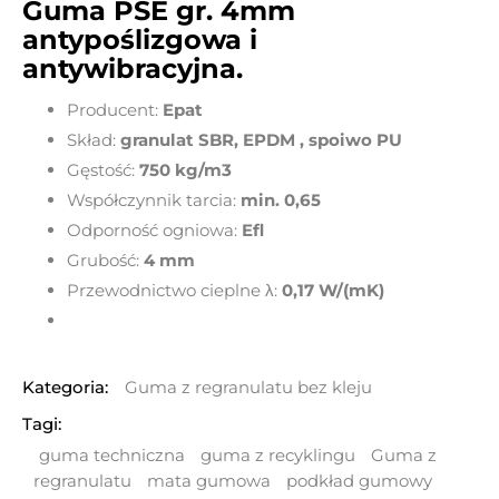
Guma PSE gr. 4mm
antypoślizgowa i
antywibracyjna.
Producent:
Epat
Skład:
granulat SBR, EPDM , spoiwo PU
Gęstość:
750 kg/m3
Współczynnik tarcia:
min. 0,65
Odporność ogniowa:
Efl
Grubość:
4
mm
Przewodnictwo cieplne
λ
:
0,17 W/(mK)
Kategoria:
Guma z regranulatu bez kleju
Tagi:
guma techniczna
guma z recyklingu
Guma z
regranulatu
mata gumowa
podkład gumowy