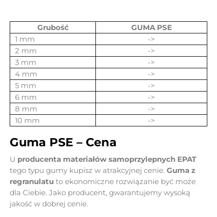
Grubość
GUMA PSE
1 mm
->
2 mm
->
3 mm
->
4 mm
->
5 mm
->
6 mm
->
8 mm
->
10 mm
->
Guma PSE – Cena
U
producenta materiałów samoprzylepnych EPAT
tego typu gumy kupisz w atrakcyjnej cenie.
Guma z
regranulatu
to ekonomiczne rozwiązanie być może
dla Ciebie. Jako producent, gwarantujemy wysoką
jakość w dobrej cenie.