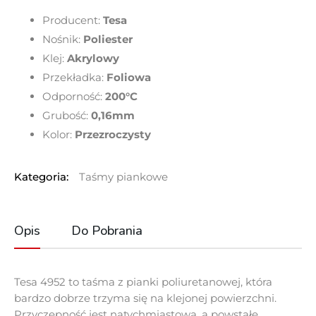
Producent:
Tesa
Nośnik:
Poliester
Klej:
Akrylowy
Przekładka:
Foliowa
Odporność:
200°C
Grubość:
0,16mm
Kolor:
Przezroczysty
Kategoria:
Taśmy piankowe
Opis
Do Pobrania
Tesa 4952 to taśma z pianki poliuretanowej, która
bardzo dobrze trzyma się na klejonej powierzchni.
Przyczepność jest natychmiastowa, a powstałe