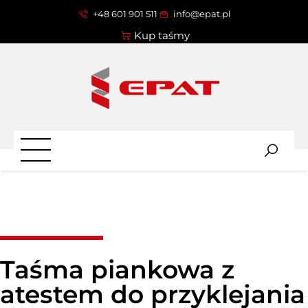
+48 601 901 511
info@epat.pl
Kup taśmy
Taśma piankowa z
atestem do przyklejania