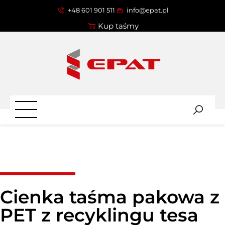
+48 601 901 511
info@epat.pl
Kup taśmy
Cienka taśma pakowa z
PET z recyklingu tesa