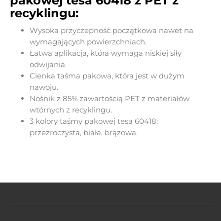
pakowej tesa 60418 z PET z
recyklingu:
Wysoka przyczepność początkowa nawet na
wymagających powierzchniach.
Łatwa aplikacja, która wymaga niskiej siły
odwijania.
Cienka taśma pakowa, która jest w dużym
nawoju.
Nośnik z 85% zawartością PET z materiałów
wtórnych z recyklingu.
3 kolory taśmy pakowej tesa 60418:
przezroczysta, biała, brązowa.