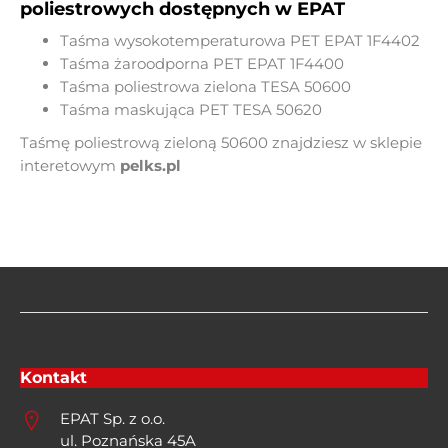
poliestrowych dostępnych w EPAT
Taśma wysokotemperaturowa PET
EPAT 1F4402
Taśma żaroodporna PET
EPAT 1F4400
Taśma poliestrowa zielona
TESA 50600
Taśma maskująca PET TESA 50620
Taśmę poliestrową zieloną 50600 znajdziesz w sklepie
interetowym
pelks.pl
Kontakt
EPAT Sp. z o.o.
ul. Poznańska 45A