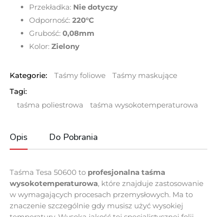
Przekładka:
Nie dotyczy
Odporność:
220°C
Grubość:
0,08mm
Kolor:
Zielony
Kategorie:
Taśmy foliowe
Taśmy maskujące
Tagi:
taśma poliestrowa
taśma wysokotemperaturowa
Opis
Do Pobrania
Taśma Tesa 50600 to
profesjonalna taśma
wysokotemperaturowa
, które znajduje zastosowanie
w wymagających procesach przemysłowych. Ma to
znaczenie szczególnie gdy musisz użyć wysokiej
temperatury. Wysoka jakość tej specjalistycznej folii