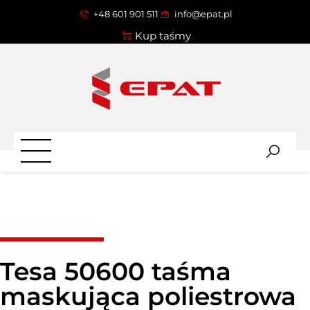
+48 601 901 511
info@epat.pl
Kup taśmy
Tesa 50600 taśma
maskująca poliestrowa