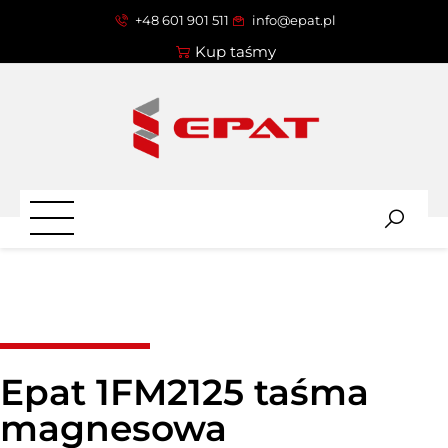
+48 601 901 511
info@epat.pl
Kup taśmy
Epat 1FM2125 taśma
magnesowa