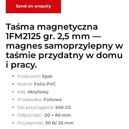
Send an enquiry
Taśma magnetyczna
1FM2125 gr. 2,5 mm —
magnes samoprzylepny w
taśmie przydatny w domu
i pracy
.
Producent:
Epat
Nośnik:
Folia PVC
Klej:
Akrylowy
Przekładka:
Foliowa
Siła przyciągania:
540 GS
Odporność:
-30 + 80 mm
Przylepność:
30
N/ 25 mm