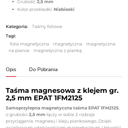
Grubość:
2,5 mm
Kolor przekładki:
Niebieski
Kategoria:
Taśmy foliowe
Tagi:
folia magnetyczna
magnetyczna
magnetyczna
na piance
magnetyczna z pianką
Opis
Do Pobrania
Taśma magnesowa z klejem gr.
2,5 mm EPAT 1FM2125
Samoprzylepna magnetyczna taśma EPAT 1FM2125
,
o grubości
2
,5 mm
łączy w sobie 2 rodzaje
przyciągania: magnesu i kleju piankowego
. Dzięki
wyjątkowym właściwościom magnetycznym i łatwości