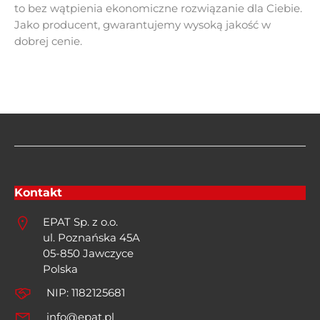
to bez wątpienia ekonomiczne rozwiązanie dla Ciebie.
Jako producent, gwarantujemy wysoką jakość w
dobrej cenie.
Kontakt
EPAT Sp. z o.o.
ul. Poznańska 45A
05-850 Jawczyce
Polska
NIP: 1182125681
info@epat.pl