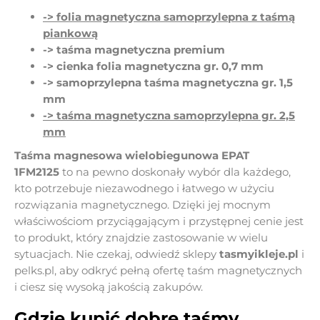
-> folia magnetyczna samoprzylepna z taśmą
piankową
-> taśma magnetyczna premium
-> cienka folia magnetyczna gr. 0,7 mm
-> samoprzylepna taśma magnetyczna gr. 1,5
mm
-> taśma magnetyczna samoprzylepna gr. 2,5
mm
Taśma magnesowa wielobiegunowa EPAT
1FM2125
to na pewno doskonały wybór dla każdego,
kto potrzebuje niezawodnego i łatwego w użyciu
rozwiązania magnetycznego. Dzięki jej mocnym
właściwościom przyciągającym i przystępnej cenie jest
to produkt, który znajdzie zastosowanie w wielu
sytuacjach. Nie czekaj, odwiedź sklepy
tasmyikleje.pl
i
pelks.pl
, aby odkryć pełną ofertę taśm magnetycznych
i ciesz się wysoką jakością zakupów.
Gdzie kupić dobre taśmy