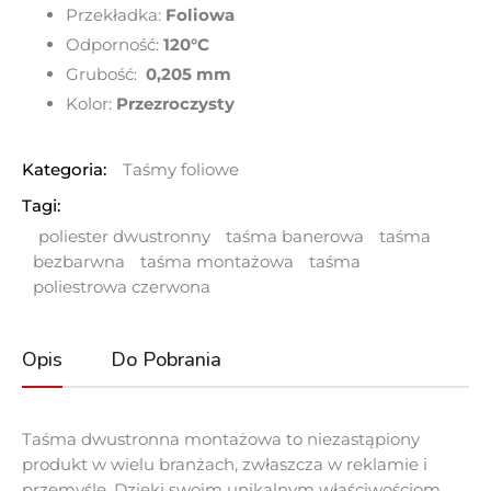
Przekładka:
Foliowa
Odporność:
1
20°C
Grubość:
0,205 mm
Kolor:
Przezroczysty
Kategoria:
Taśmy foliowe
Tagi:
poliester dwustronny
taśma banerowa
taśma
bezbarwna
taśma montażowa
taśma
poliestrowa czerwona
Opis
Do Pobrania
Taśma dwustronna montażowa to niezastąpiony
produkt w wielu branżach, zwłaszcza w reklamie i
przemyśle. Dzięki swoim unikalnym właściwościom,