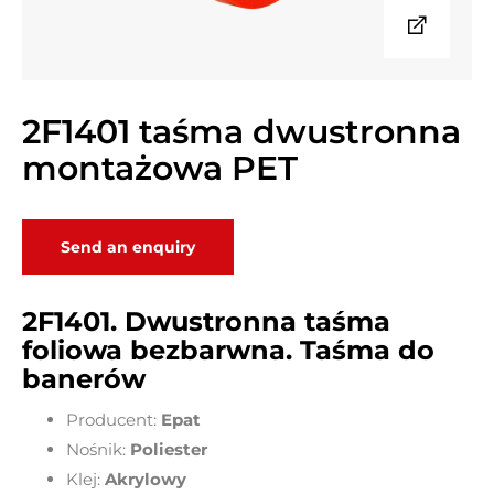
2F1401 taśma dwustronna
montażowa PET
Send an enquiry
2F1401. Dwustro
nna taśma
foliowa bezbarwna. Taśma do
banerów
Producent:
Epat
Nośnik:
Poliester
Klej:
Akrylowy