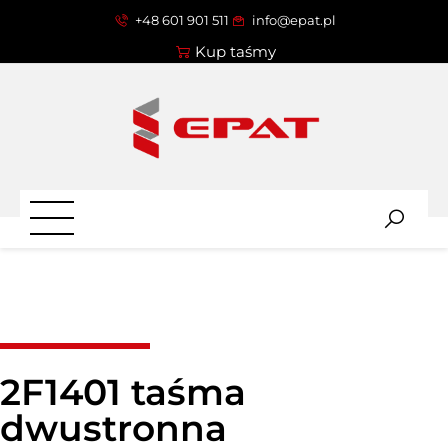
+48 601 901 511
info@epat.pl
Kup taśmy
2F1401 taśma
dwustronna