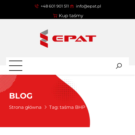
+48 601 901 511
info@epat.pl
Kup taśmy
BLOG
Strona główna
Tag:
taśma BHP