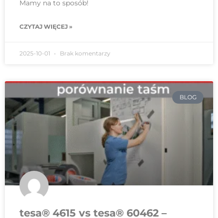
Mamy na to sposób!
CZYTAJ WIĘCEJ »
2025-10-01
Brak komentarzy
BLOG
tesa® 4615 vs tesa® 60462 –