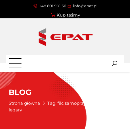
+48 601 901 511
info@epat.pl
Kup taśmy
BLOG
Strona główna
Tag:
filc samoprzylepny pod
legary