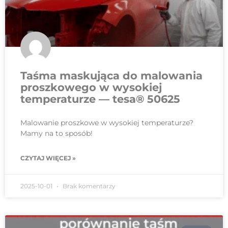
Taśma maskująca do malowania
proszkowego w wysokiej
temperaturze — tesa® 50625
Malowanie proszkowe w wysokiej temperaturze?
Mamy na to sposób!
CZYTAJ WIĘCEJ »
2025-10-01
Brak komentarzy