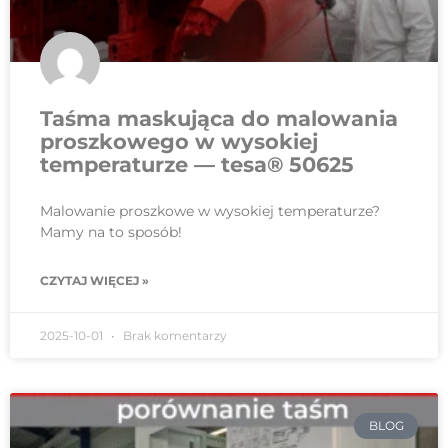
Taśma maskująca do malowania
proszkowego w wysokiej
temperaturze — tesa® 50625
Malowanie proszkowe w wysokiej temperaturze?
Mamy na to sposób!
CZYTAJ WIĘCEJ »
2025-10-01
Brak komentarzy
BLOG