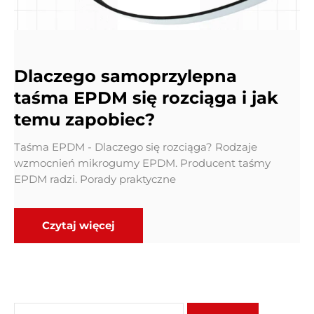
Dlaczego samoprzylepna
taśma EPDM się rozciąga i jak
temu zapobiec?
Taśma EPDM - Dlaczego się rozciąga? Rodzaje
wzmocnień mikrogumy EPDM. Producent taśmy
EPDM radzi. Porady praktyczne
Czytaj więcej