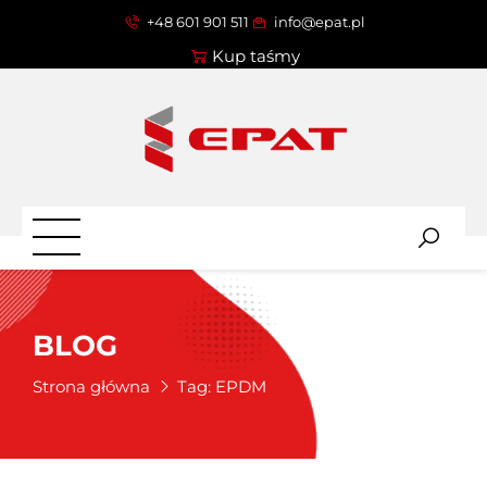
+48 601 901 511
info@epat.pl
Kup taśmy
BLOG
Strona główna
Tag:
EPDM