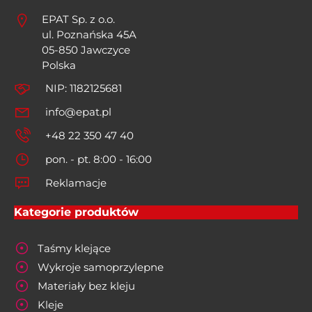
EPAT Sp. z o.o.
ul. Poznańska 45A
05-850 Jawczyce
Polska
NIP: 1182125681
info@epat.pl
+48 22 350 47 40
pon. - pt. 8:00 - 16:00
Reklamacje
Kategorie produktów
Taśmy klejące
Wykroje samoprzylepne
Materiały bez kleju
Kleje