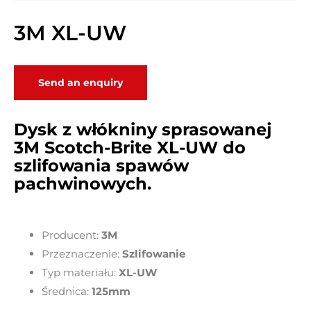
3M XL-UW
Send an enquiry
Dysk z włókniny sprasowanej
3M Scotch-Brite XL-UW do
szlifowania spawów
pachwinowych.
Producent:
3M
Przeznaczenie:
Szlifowanie
Typ materiału:
XL-UW
Średnica:
125mm