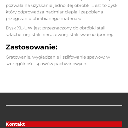
pozwala na uzyskanie jednolitej obróbki. Jest to dysk,
który odprowadza nadmiar ciepła i zapobiega
przegrzaniu obrabianego materiału.
Dysk XL-UW jest przeznaczony do obróbki stali
szlachetnej, stali nierdzewnej, stali kwasoodpornej.
Zastosowanie:
Gratowanie, wygładzanie i szlifowanie spawów, w
szczególności spawów pachwinowych.
Kontakt