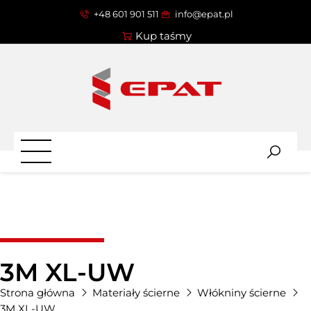
+48 601 901 511
info@epat.pl
Kup taśmy
3M XL-UW
Strona główna
Materiały ścierne
Włókniny ścierne
3M XL-UW