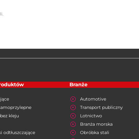
i.
produktów
Branże
jące
Automotive
samoprzylepne
Transport publiczny
bez kleju
Lotnictwo
Branża morska
i odtłuszczające
Obróbka stali