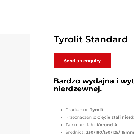
Tyrolit Standard
Send an enquiry
Bardzo wydajna i wytr
nierdzewnej.
Producent:
Tyrolit
Przeznaczenie:
Cięcie stali nie
Typ materiału:
Korund A
Średnica:
230/180/150/125/115m