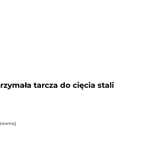
zymała tarcza do cięcia stali
rdzewnej
m