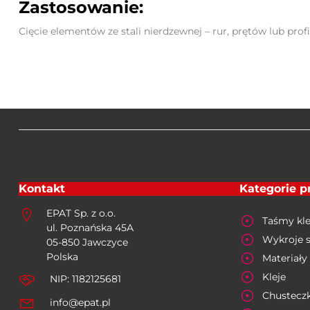
Zastosowanie:
Cięcie elementów ze stali nierdzewnej – rur, prętów lub profil
Kontakt
Kategorie 
EPAT Sp. z o.o.
Taśmy kle
ul. Poznańska 45A
Wykroje 
05-850 Jawczyce
Polska
Materiały 
Kleje
NIP: 1182125681
Chusteczk
info@epat.pl