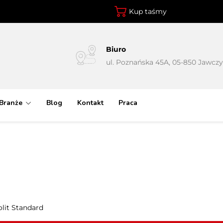
Kup taśmy
Biuro
ul. Poznańska 45A, 05-850 Jawcz
Branże
Blog
Kontakt
Praca
olit Standard