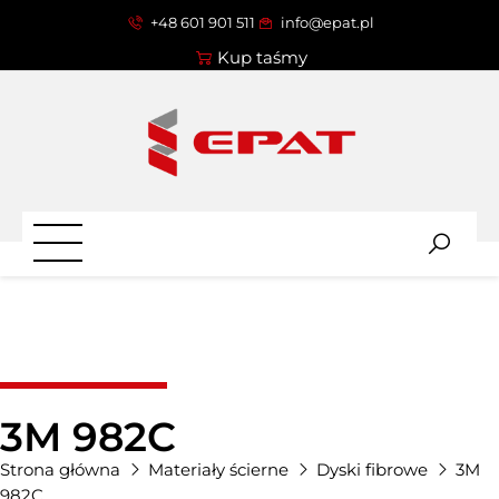
+48 601 901 511
info@epat.pl
Kup taśmy
3M 982C
Strona główna
Materiały ścierne
Dyski fibrowe
3M
982C