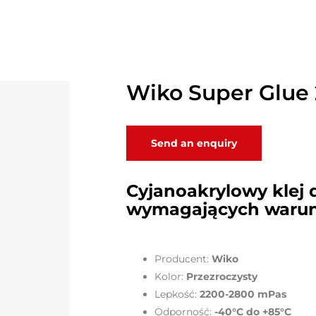
Wiko Super Glue
Send an enquiry
Cyjanoakrylowy klej 
wymagających warun
Producent:
Wiko
Kolor:
Przezroczysty
Lepkość:
2200-2800 mPas
Odporność:
-40°C do +85°C