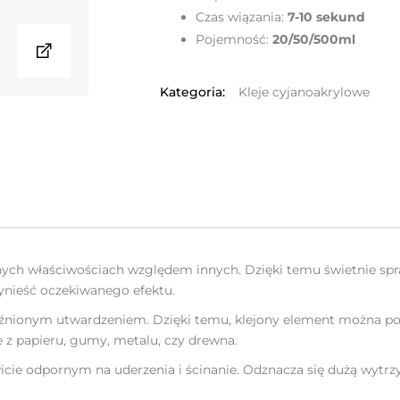
Czas wiązania:
7-10 sekund
Pojemność:
20/50/500ml
Kategoria:
Kleje cyjanoakrylowe
nych właściwościach względem innych. Dzięki temu świetnie spr
ynieść oczekiwanego efektu.
późnionym utwardzeniem. Dzięki temu, klejony element można p
 z papieru, gumy, metalu, czy drewna.
wicie odpornym na uderzenia i ścinanie. Odznacza się dużą wytrz