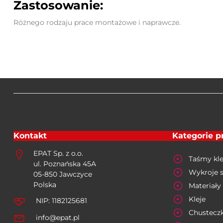
Zastosowanie:
Różnego rodzaju prace montażowe i naprawcze.
Kontakt
Kategorie 
EPAT Sp. z o.o.
Taśmy kle
ul. Poznańska 45A
Wykroje 
05-850 Jawczyce
Polska
Materiały 
Kleje
NIP: 1182125681
Chusteczk
info@epat.pl