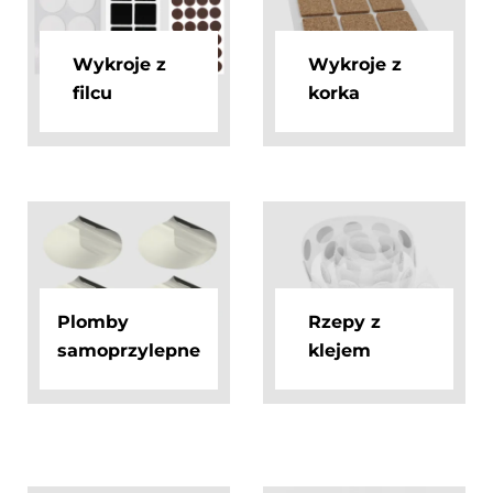
Wykroje z
Wykroje z
filcu
korka
Plomby
Rzepy z
samoprzylepne
klejem