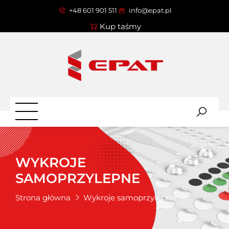
+48 601 901 511
info@epat.pl
Kup taśmy
WYKROJE
SAMOPRZYLEPNE
Strona główna
Wykroje samoprzylepne